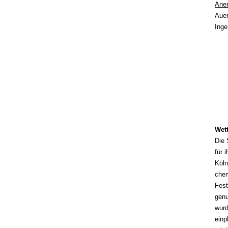
Ane
Auer
Inge
Wet
Die 
für 
Köl
chem
Fest
genu
wurd
einp