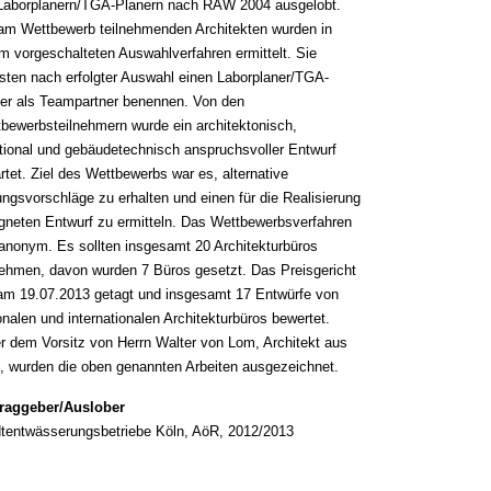
Laborplanern/TGA-Planern nach RAW 2004 ausgelobt.
am Wettbewerb teilnehmenden Architekten wurden in
m vorgeschalteten Auswahlverfahren ermittelt. Sie
ten nach erfolgter Auswahl einen Laborplaner/TGA-
er als Teampartner benennen. Von den
bewerbsteilnehmern wurde ein architektonisch,
tional und gebäudetechnisch anspruchsvoller Entwurf
rtet. Ziel des Wettbewerbs war es, alternative
ngsvorschläge zu erhalten und einen für die Realisierung
gneten Entwurf zu ermitteln. Das Wettbewerbsverfahren
anonym. Es sollten insgesamt 20 Architekturbüros
nehmen, davon wurden 7 Büros gesetzt.
Das Preisgericht
am 19.07.2013 getagt und insgesamt 17 Entwürfe von
onalen und internationalen Architekturbüros bewertet.
r dem Vorsitz von Herrn Walter von Lom, Architekt aus
, wurden die oben genannten Arbeiten ausgezeichnet.
traggeber/Auslober
tentwässerungsbetriebe Köln, AöR, 2012/2013