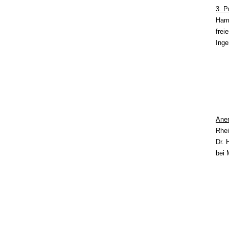
3. P
Hamm
frei
Inge
Ane
Rhei
Dr. 
bei