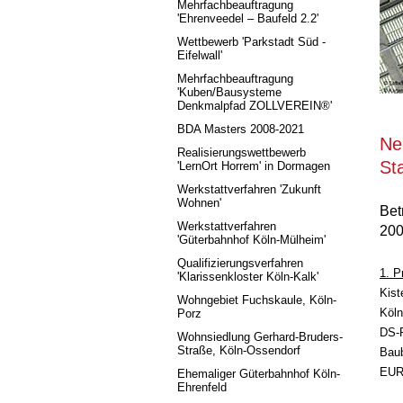
Mehrfachbeauftragung
'Ehrenveedel – Baufeld 2.2'
Wettbewerb 'Parkstadt Süd -
Eifelwall'
Mehrfachbeauftragung
'Kuben/Bausysteme
Denkmalpfad ZOLLVEREIN®'
BDA Masters 2008-2021
Ne
Realisierungswettbewerb
St
'LernOrt Horrem' in Dormagen
Werkstattverfahren 'Zukunft
Wohnen'
Bet
Werkstattverfahren
20
'Güterbahnhof Köln-Mülheim'
Qualifizierungsverfahren
1. P
'Klarissenkloster Köln-Kalk'
Kist
Wohngebiet Fuchskaule, Köln-
Köln
Porz
DS-P
Wohnsiedlung Gerhard-Bruders-
Straße, Köln-Ossendorf
Baub
EUR
Ehemaliger Güterbahnhof Köln-
Ehrenfeld