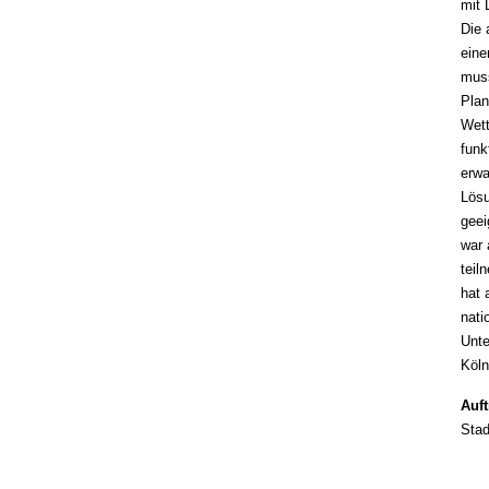
mit 
Die 
eine
muss
Plan
Wett
funk
erwa
Lösu
geei
war 
teil
hat 
nati
Unte
Köln
Auf
Stad